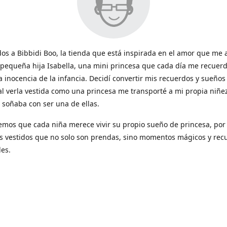
os a Bibbidi Boo, la tienda que está inspirada en el amor que me 
 pequeña hija Isabella, una mini princesa que cada día me recuerd
a inocencia de la infancia. Decidí convertir mis recuerdos y sueños
al verla vestida como una princesa me transporté a mi propia niñe
soñaba con ser una de ellas.
emos que cada niña merece vivir su propio sueño de princesa, por
s vestidos que no solo son prendas, sino momentos mágicos y rec
les.
vestido hacemos que la magia de los cuentos cobren vida y sean 
ntos tan lindos que compartes con tus hijas.
por confiar en Bibbidi Boo para vestir a tu pequeña princesa y com
villosa aventura con nosotras!