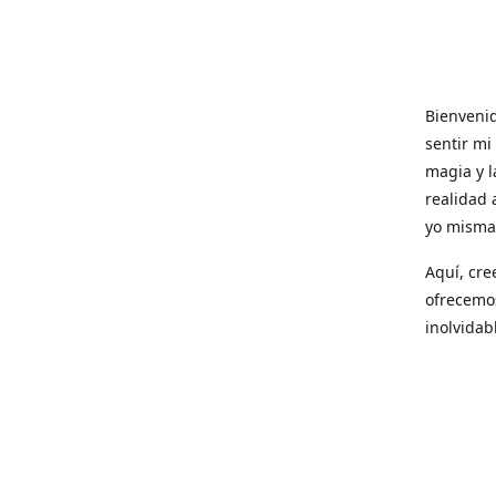
Bienvenid
sentir mi
magia y l
realidad 
yo misma 
Aquí, cre
ofrecemo
inolvidab
Con cada 
esos mome
¡Gracias 
esta mara