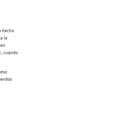
a hecho
a la
 en
z, cuando
 eso
uerdos
parte de
partir