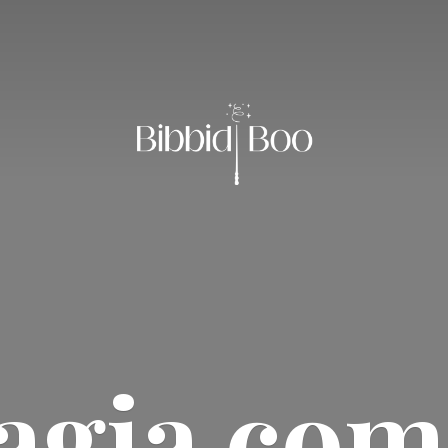
agia
com