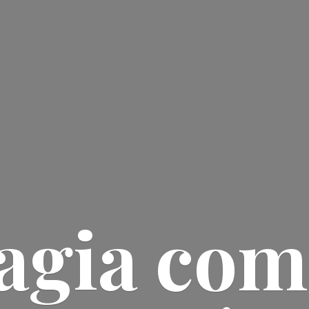
agia
com