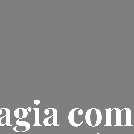
agia
com