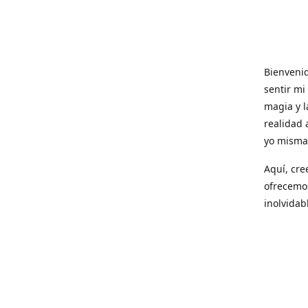
Bienvenid
sentir mi
magia y l
realidad 
yo misma 
Aquí, cre
ofrecemo
inolvidab
Con cada 
esos mome
¡Gracias 
esta mara