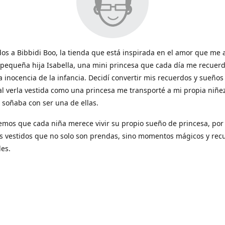
os a Bibbidi Boo, la tienda que está inspirada en el amor que me 
 pequeña hija Isabella, una mini princesa que cada día me recuerd
a inocencia de la infancia. Decidí convertir mis recuerdos y sueños
al verla vestida como una princesa me transporté a mi propia niñe
soñaba con ser una de ellas.
emos que cada niña merece vivir su propio sueño de princesa, por
s vestidos que no solo son prendas, sino momentos mágicos y rec
les.
vestido hacemos que la magia de los cuentos cobren vida y sean 
ntos tan lindos que compartes con tus hijas.
por confiar en Bibbidi Boo para vestir a tu pequeña princesa y com
villosa aventura con nosotras!