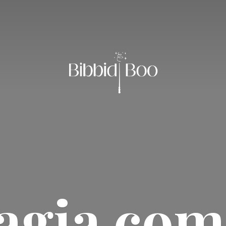
agia
com